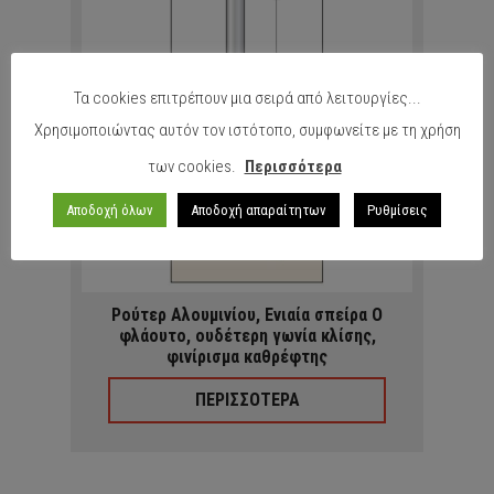
Τα cookies επιτρέπουν μια σειρά από λειτουργίες...
Χρησιμοποιώντας αυτόν τον ιστότοπο, συμφωνείτε με τη χρήση
των cookies.
Περισσότερα
Αποδοχή όλων
Αποδοχή απαραίτητων
Ρυθμίσεις
Ρούτερ Αλουμινίου, Ενιαία σπείρα O
φλάουτο, ουδέτερη γωνία κλίσης,
φινίρισμα καθρέφτης
ΠΕΡΙΣΣΟΤΕΡΑ