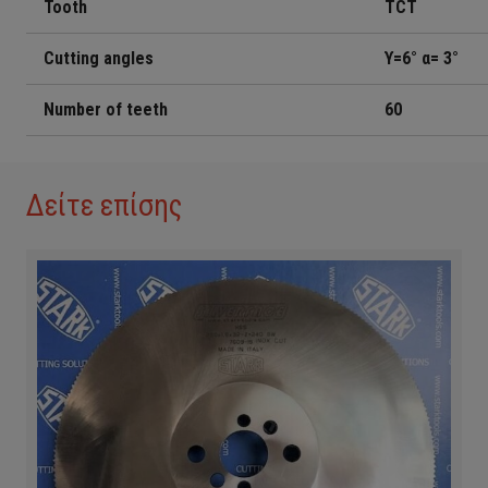
Tooth
TCT
Cutting angles
ϒ
=6° α= 3°
Number of teeth
60
Δείτε επίσης