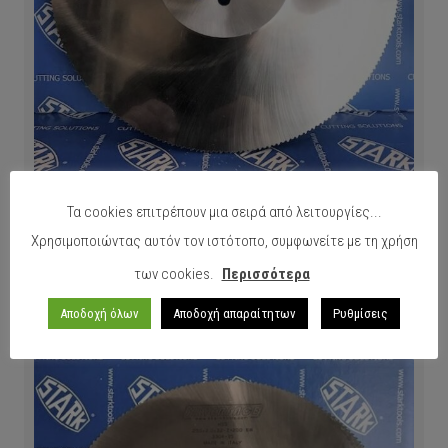
Stark HSS inox 250×1,6x32x240z Bw
Τα cookies επιτρέπουν μια σειρά από λειτουργίες...
Χρησιμοποιώντας αυτόν τον ιστότοπο, συμφωνείτε με τη χρήση
ΠΕΡΙΣΣΟΤΕΡΑ
των cookies.
Περισσότερα
Αποδοχή όλων
Αποδοχή απαραίτητων
Ρυθμίσεις