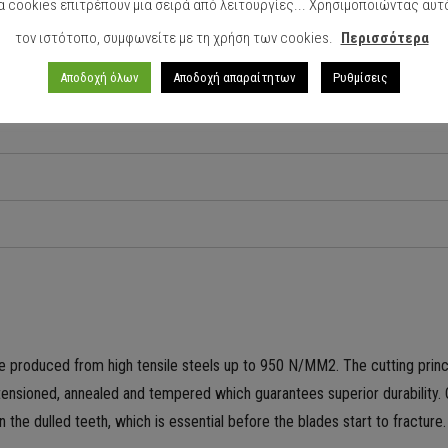
α cookies επιτρέπουν μια σειρά από λειτουργίες... Χρησιμοποιώντας αυτ
τον ιστότοπο, συμφωνείτε με τη χρήση των cookies.
Περισσότερα
Αποδοχή όλων
Αποδοχή απαραίτητων
Ρυθμίσεις
produced from high tensile steels up to 950 N/MM2. The cutting principl
nsioned, annealed and tempered which guarantees superior durability. Op
the dulled teeth, which is essential before the blades start to fracture.