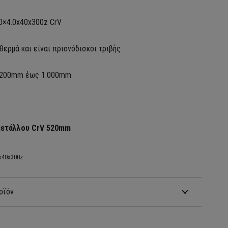
0×4.0x40x300z CrV
θερμά και είναι πριονόδισκοι τριβής
Ø 200mm έως 1.000mm
μετάλλου CrV 520mm
0x40x300z
οϊόν