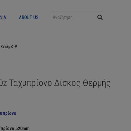
ΝΊΑ
ABOUT US
 Κοπής CrV
0z Ταχυπρίονο Δίσκος Θερμής
χυπρίονο
υπρίονο 520mm