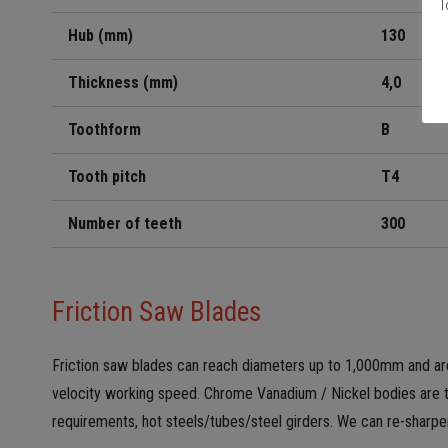
Τ
Hub (mm)
130
Thickness (mm)
4,
0
Toothform
B
Tooth pitch
T
4
Number of teeth
30
0
Friction Saw Blades
Friction saw blades can reach diameters up to 1,000mm and are 
velocity working speed. Chrome Vanadium / Nickel bodies are te
requirements, hot steels/tubes/steel girders. We can re-sharpen 