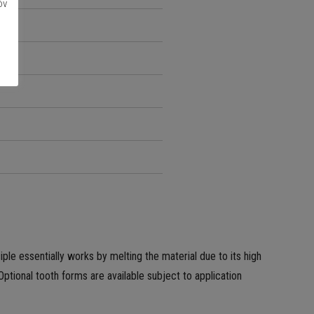
όν
e essentially works by melting the material due to its high
tional tooth forms are available subject to application