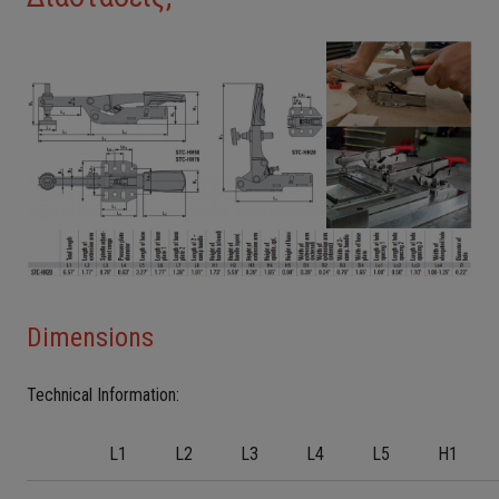
Dimensions
Technical Information:
L1
L2
L3
L4
L5
H1