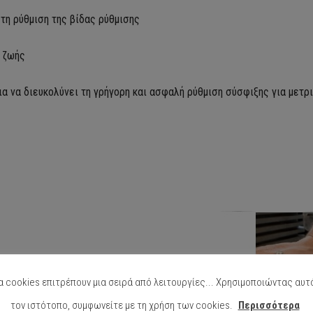
τη ρύθμιση της βίδας ρύθμισης
α ζωής
α να διευκολύνει τη γρήγορη και ασφαλή ρύθμιση σύσφιξης για μετρ
α cookies επιτρέπουν μια σειρά από λειτουργίες... Χρησιμοποιώντας αυτ
τον ιστότοπο, συμφωνείτε με τη χρήση των cookies.
Περισσότερα