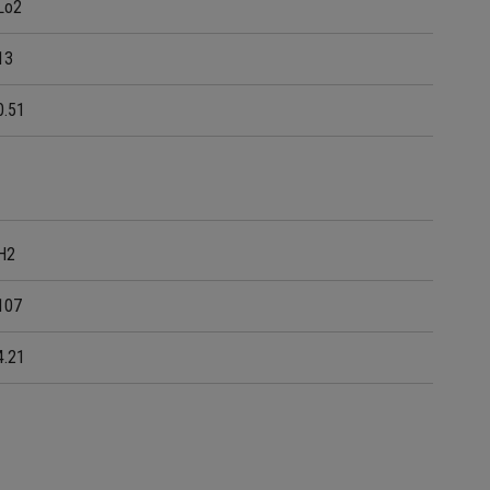
Lo2
13
0.51
H2
107
4.21