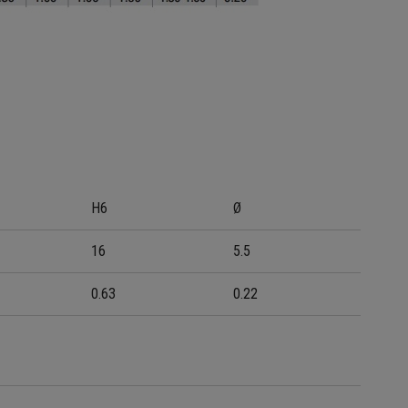
H6
Ø
16
5.5
0.63
0.22