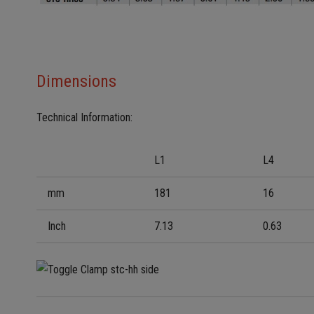
Dimensions
Technical Information:
L1
L4
mm
181
16
Inch
7.13
0.63