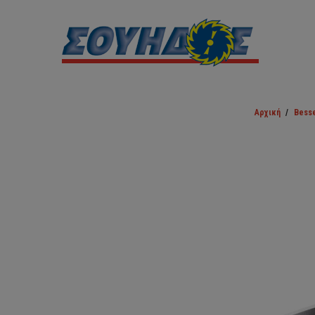
Αρχική
/
Besse