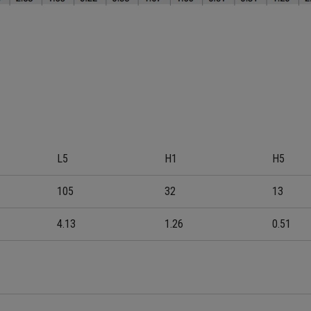
L5
H1
H5
105
32
13
4.13
1.26
0.51