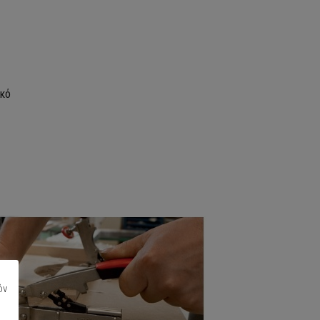
ικό
όν