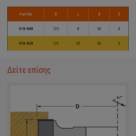
Part No
D
L
d
Z
310-008
125
8
50
4
310-020
125
20
50
4
Δείτε επίσης