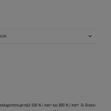
οϊόν
 σκληρότητα μεταξύ 500 N / mm² και 800 N / mm².
Οι δίσκοι