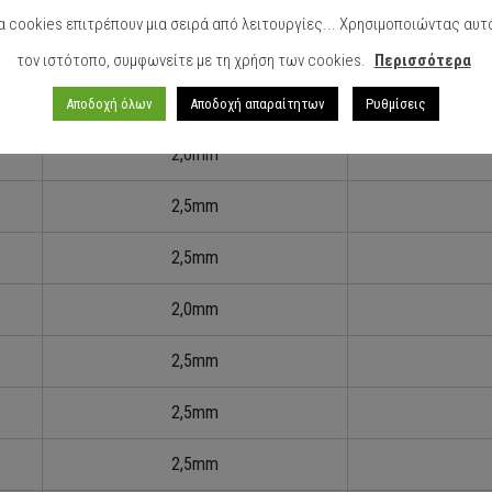
α cookies επιτρέπουν μια σειρά από λειτουργίες... Χρησιμοποιώντας αυτ
Πάχος
τον ιστότοπο, συμφωνείτε με τη χρήση των cookies.
Περισσότερα
1,9mm
Αποδοχή όλων
Αποδοχή απαραίτητων
Ρυθμίσεις
2,0mm
2,5mm
2,5mm
2,0mm
2,5mm
2,5mm
2,5mm