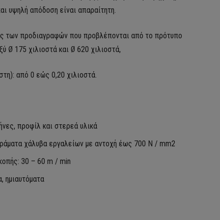
και υψηλή απόδοση είναι απαραίτητη.
τός των προδιαγραφών που προβλέπονται από το πρότυπο
ξύ Ø 175 χιλιοστά και Ø 620 χιλιοστά,
τη): από 0 εώς 0,20 χιλιοστά.
ήνες, προφίλ και στερεά υλικά
 κράματα χάλυβα εργαλείων με αντοχή έως 700 N / mm2
οπής: 30 – 60 m / min
, ημιαυτόματα