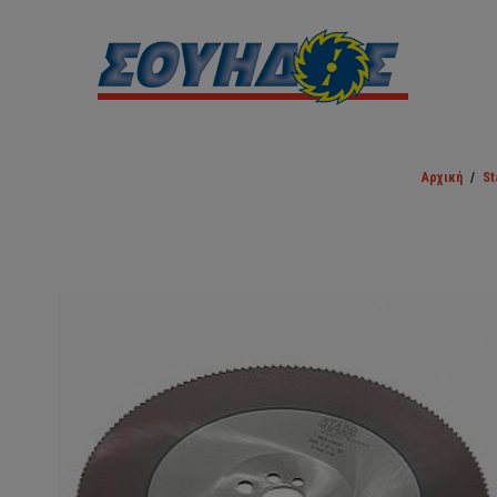
Αρχική
/
St