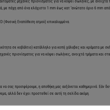
 αυτόματες μηχανές πριονίσματος για να κόψει σωλήνες, με ανοιχτά
τά, με πάχη από ένα ελάχιστο 1 mm έως κατ ‘ανώτατο όριο 6 mm από
D (Φυσική Εναπόθεση ατμού) επικαλυμμένα.
κότητα σε κοβάλτιο) κατάλληλο για κοπή χάλυβες και κράματα με σκ
ηχανές πριονίσματος για να κόψει σωλήνες, ανοιχτά τμήματα και σ
για να σας προσφέρουμε, η αποθήκη μας αυξάνεται καθημερινά.
Εάν δε
μα, αλλά δεν έχει προστεθεί σε αυτή τη σελίδα ακόμη.