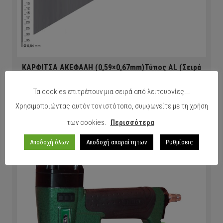
ΚΑΡΦΙΤΣΑ ΑΚΕΦΑΛΗ (0,59×0,67mm)Τύπος AL (Σειρά
0,6)PREBENA
Τα cookies επιτρέπουν μια σειρά από λειτουργίες...
Χρησιμοποιώντας αυτόν τον ιστότοπο, συμφωνείτε με τη χρήση
ΠΕΡΙΣΣΟΤΕΡΑ
των cookies.
Περισσότερα
Αποδοχή όλων
Αποδοχή απαραίτητων
Ρυθμίσεις