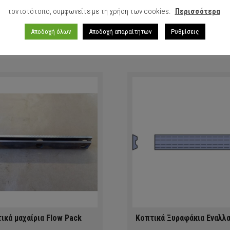
τον ιστότοπο, συμφωνείτε με τη χρήση των cookies.
Περισσότερα
Αποδοχή όλων
Αποδοχή απαραίτητων
Ρυθμίσεις
ικά μαχαίρια Flow Pack
Κοπτικά Ξυραφάκια Εναλλ