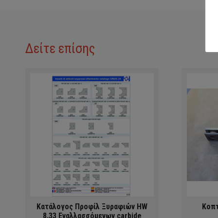
Δείτε επίσης
Κατάλογος Προφίλ Ξυραφιών HW
Κοπτ
8.33 Εναλλασσόμενων carbide