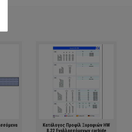
ασσόμενα
Κατάλογος Προφίλ Ξυραφιών HW
8.22 Εναλλασσόμενων carbide