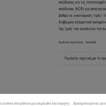
απόδοσης για τις τυποποιημέ
απόδοσης (KCR) για απαιτητικ
βαθμό σε οικονομικές τιμές. Τ
διάβρωση εξαιρετικά σκληρά κ
της ζωής του εργαλείου του έ
Κωδικός προϊόντος:
knives33
Ρωτήστε σχετικά με το πρ
α cookies επιτρέπουν μια σειρά από λειτουργίες... Χρησιμοποιώντας αυτ