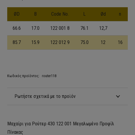
ØD
B
Code No.
L
Ød
n
66.6
17.0
122 001 8
76.1
12,7
85.7
15.9
122 012 9
75.0
12
16
Κωδικός προϊόντος:
router118
Ρωτήστε σχετικά με το προϊόν
Μαχαίρι για Ρούτερ 430 122 001 Μεγαλωμένο Προφίλ
Πίνακας