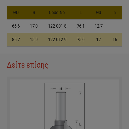
ØD
B
Code No.
L
Ød
n
66.6
17.0
122 001 8
76.1
12,7
85.7
15.9
122 012 9
75.0
12
16
Δείτε επίσης