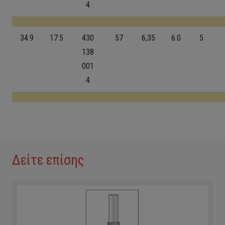
4
34.9
17.5
430
57
6,35
6.0
5
138
001
4
Δείτε επίσης