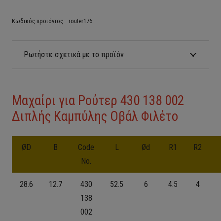
Κωδικός προϊόντος:
router176
Ρωτήστε σχετικά με το προϊόν
Μαχαίρι για Ρούτερ 430 138 002
Διπλής Καμπύλης Οβάλ Φιλέτο
ØD
B
Code
L
Ød
R1
R2
No.
28.6
12.7
430
52.5
6
4.5
4
138
002