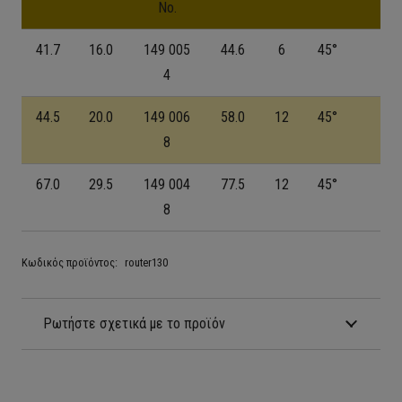
No.
41.7
16.0
149 005
44.6
6
45°
4
44.5
20.0
149 006
58.0
12
45°
8
67.0
29.5
149 004
77.5
12
45°
8
Κωδικός προϊόντος:
router130
Ρωτήστε σχετικά με το προϊόν