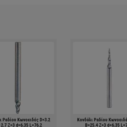
ι Ραδίου Κωνοειδές D=3.2
Κονδύλι Ραδίου Κωνοειδέ
2.7 Z=3 d=6.35 L=76.2
B=25.4 Z=3 d=6.35 L=