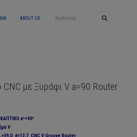
ΝΊΑ
ABOUT US
 CNC με Ξυράφι V a=90 Router
ΣΚΑΠΤΙΚΟ
aº=90
º
ήμα V
L=59.0 d=12.7 CNC V Groove Router