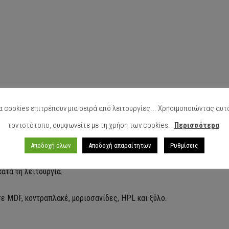
α cookies επιτρέπουν μια σειρά από λειτουργίες... Χρησιμοποιώντας αυτ
τον ιστότοπο, συμφωνείτε με τη χρήση των cookies.
Περισσότερα
Αποδοχή όλων
Αποδοχή απαραίτητων
Ρυθμίσεις
ατά τη λειτουργία.
ε MDF, κοντραπλακέ, μοριοσανίδες, HPL και ξύλο.