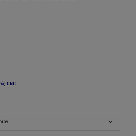
νές CNC
οϊόν