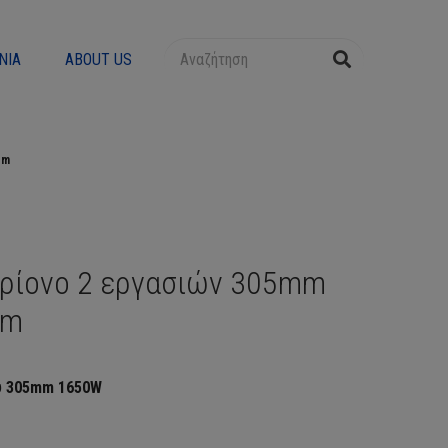
ΝΊΑ
ABOUT US
pm
πρίονο 2 εργασιών 305mm
pm
υ
305
mm
1650W