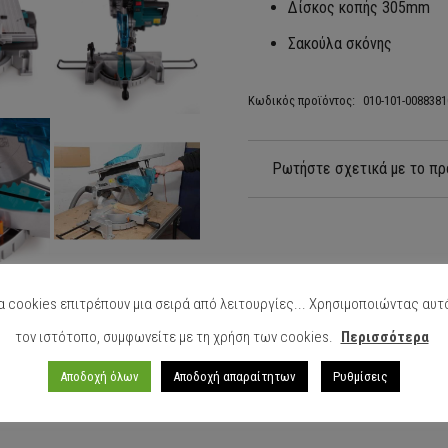
Δίσκος κοπής 305mm
Σακούλα σκόνης
Κωδικός προϊόντος:
010-101-008838
Ρωτήστε σχετικά με το πρ
α cookies επιτρέπουν μια σειρά από λειτουργίες... Χρησιμοποιώντας αυτ
τον ιστότοπο, συμφωνείτε με τη χρήση των cookies.
Περισσότερα
Αποδοχή όλων
Αποδοχή απαραίτητων
Ρυθμίσεις