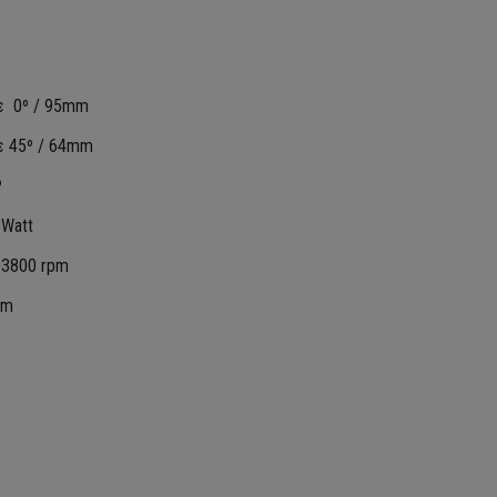
ε 0º / 95mm
ε 45º / 64mm
º
 Watt
 3800 rpm
mm