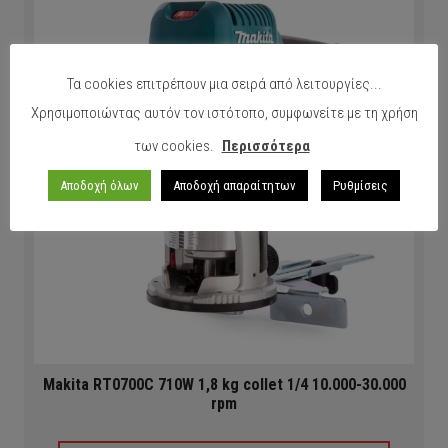
Τα cookies επιτρέπουν μια σειρά από λειτουργίες...
Χρησιμοποιώντας αυτόν τον ιστότοπο, συμφωνείτε με τη χρήση
των cookies.
Περισσότερα
Αποδοχή όλων
Αποδοχή απαραίτητων
Ρυθμίσεις
Makita RT0700C 710W 1,8 kg collet 1/4 10.000-30.000
rpm