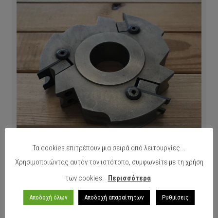
Τα cookies επιτρέπουν μια σειρά από λειτουργίες...
Χρησιμοποιώντας αυτόν τον ιστότοπο, συμφωνείτε με τη χρήση
των cookies.
Περισσότερα
Ραδίου Θηλυκό 1/2 R=6 για ξύλο 12mm Για άξονα
Φ40mm
Αποδοχή όλων
Αποδοχή απαραίτητων
Ρυθμίσεις