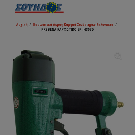
Αρχική
/
Καρφωτικά Αέρος Καρφιά Συνδετήρες Βελονάκια
/
PREBENA ΚΑΡΦΩΤΙΚΟ 2P_H30SD