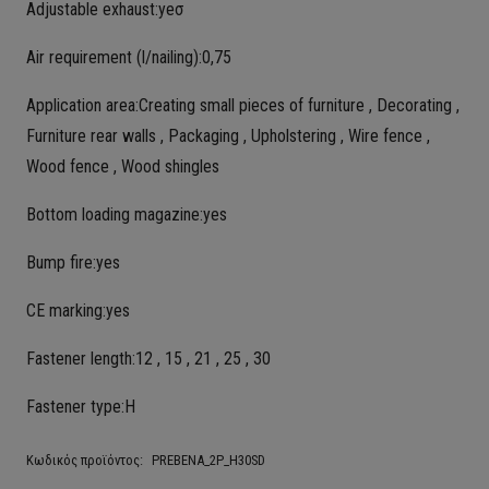
Adjustable exhaust:yeσ
Air requirement (l/nailing):0,75
Application area:Creating small pieces of furniture , Decorating ,
Furniture rear walls , Packaging , Upholstering , Wire fence ,
Wood fence , Wood shingles
Bottom loading magazine:yes
Bump fire:yes
CE marking:yes
Fastener length:12 , 15 , 21 , 25 , 30
Fastener type:H
Κωδικός προϊόντος:
PREBENA_2P_H30SD