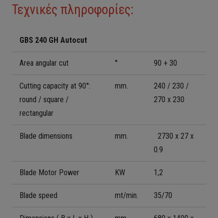
Τεχνικές πληροφορίες:
GBS 240 GH Autocut
Area angular cut
°
90 + 30
Cutting capacity at 90°:
mm.
240 / 230 /
round / square /
270 x 230
rectangular
Blade dimensions
mm.
2730 x 27 x
0.9
Blade Motor Power
KW
1,2
Blade speed
mt/min.
35/70