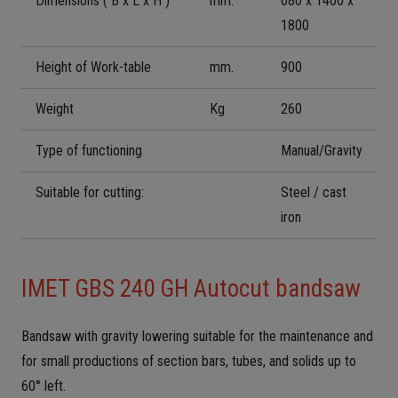
Dimensions ( B x L x H )
mm.
680 x 1400 x
1800
Height of Work-table
mm.
900
Weight
Kg
260
Type of functioning
Manual/Gravity
Suitable for cutting:
Steel / cast
iron
IMET GBS 240 GH Autocut bandsaw
Bandsaw with gravity lowering suitable for the maintenance and
for small productions of section bars, tubes, and solids up to
60° left.