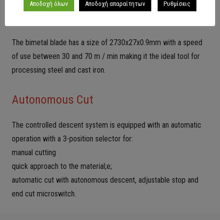
Αποδοχή όλων
Αποδοχή απαραίτητων
Ρυθμίσεις
Blade
The bimetal blade has a size of 2730x27x0.9mm with a speed
of use between 30 and 70 m / min making it the ideal tool for
processing steel and cast iron.
Autonomous Cut
The controlled descent system is equipped with an automatic
operation with a 3-position selector for:
manual cutting
quick approach to the material;e;
automatic cut with autonomous descent, adjustable stop and
end cut microswitch.