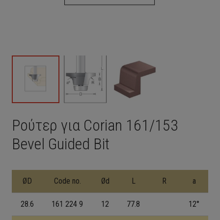
Ρούτερ για Corian 161/153
Bevel Guided Bit
ØD
Code no.
Ød
L
R
a
28.6
161 224 9
12
77.8
12°