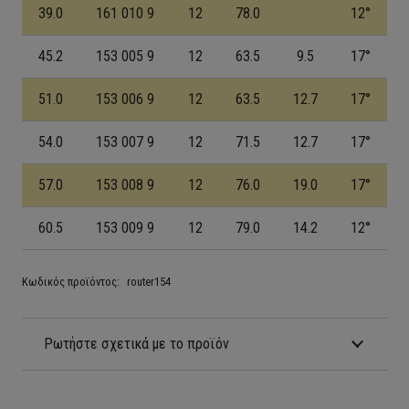
39.0
161 010 9
12
78.0
12°
45.2
153 005 9
12
63.5
9.5
17°
51.0
153 006 9
12
63.5
12.7
17°
54.0
153 007 9
12
71.5
12.7
17°
57.0
153 008 9
12
76.0
19.0
17°
60.5
153 009 9
12
79.0
14.2
12°
Κωδικός προϊόντος:
router154
Ρωτήστε σχετικά με το προϊόν