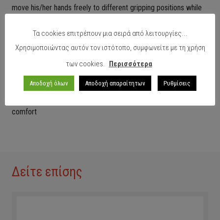
move his/her hands freely to different gripping positions while
the tool is operating.
Τα cookies επιτρέπουν μια σειρά από λειτουργίες...
DESIGN
Χρησιμοποιώντας αυτόν τον ιστότοπο, συμφωνείτε με τη χρήση
The attention to detail is not limited to just the innovative and
των cookies.
Περισσότερα
attractive design. The modern lines and exceptional technical
quality are combined with a number of details that are the result
Αποδοχή όλων
Αποδοχή απαραίτητων
Ρυθμίσεις
of meticulous research aimed at achieving maximum operator
comfort
Δείτε επίσης