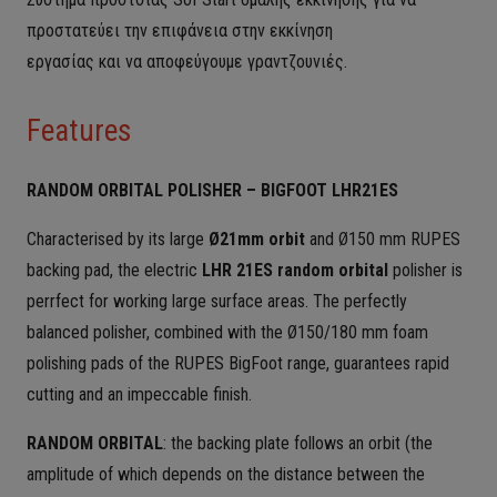
προστατεύει την επιφάνεια στην εκκίνηση
εργασίας και να αποφεύγουμε γραντζουνιές.
Features
RANDOM ORBITAL POLISHER – BIGFOOT LHR21ES
Characterised by its large
Ø21mm orbit
and Ø150 mm RUPES
backing pad, the electric
LHR 21ES random orbital
polisher is
perrfect for working large surface areas. The perfectly
balanced polisher, combined with the Ø150/180 mm foam
polishing pads of the RUPES BigFoot range, guarantees rapid
cutting and an impeccable finish.
RANDOM ORBITAL
: the backing plate follows an orbit (the
amplitude of which depends on the distance between the