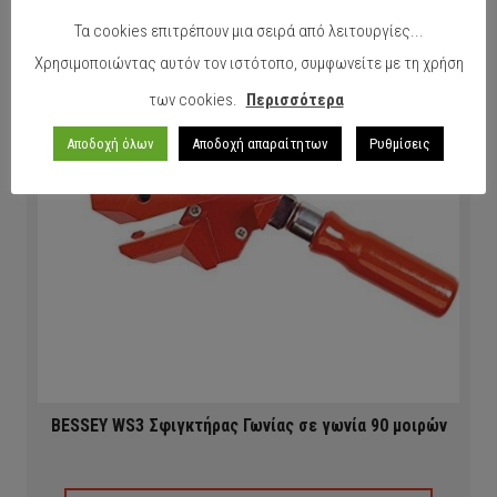
Τα cookies επιτρέπουν μια σειρά από λειτουργίες...
Χρησιμοποιώντας αυτόν τον ιστότοπο, συμφωνείτε με τη χρήση
των cookies.
Περισσότερα
Αποδοχή όλων
Αποδοχή απαραίτητων
Ρυθμίσεις
BESSEY WS3 Σφιγκτήρας Γωνίας σε γωνία 90 μοιρών