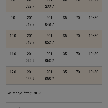
232 7
233 7
9.0
201
201
35
70
10×30
047 7
048 7
10.0
201
201
35
70
10×30
049 7
052 7
11.0
201
201
35
70
10×30
062 7
063 7
12.0
201
201
35
70
10×30
055 7
058 7
Κωδικός προϊόντος:
drill62