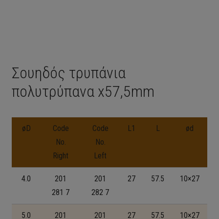
Σουηδός τρυπάνια
πολυτρύπανα x57,5mm
øD
Code
Code
L1
L
ød
No.
No.
Right
Left
4.0
201
201
27
57.5
10×27
281 7
282 7
5.0
201
201
27
57.5
10×27