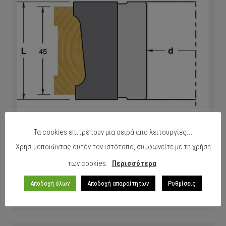
Τα cookies επιτρέπουν μια σειρά από λειτουργίες...
Χρησιμοποιώντας αυτόν τον ιστότοπο, συμφωνείτε με τη χρήση
Μαχαίρια Σβούρας Νο-285 Περβάζι Λοξό
των cookies.
Περισσότερα
Αποδοχή όλων
Αποδοχή απαραίτητων
Ρυθμίσεις
ΠΕΡΙΣΣΟΤΕΡΑ