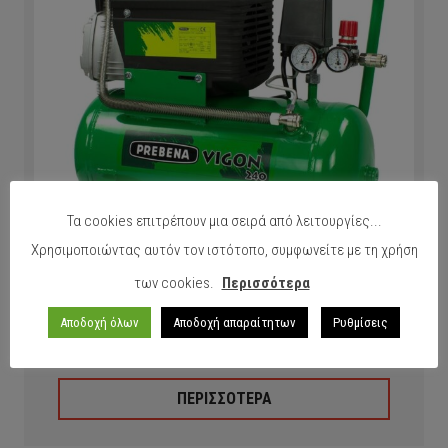
Τα cookies επιτρέπουν μια σειρά από λειτουργίες...
Χρησιμοποιώντας αυτόν τον ιστότοπο, συμφωνείτε με τη χρήση
των cookies.
Περισσότερα
ΑΕΡΟΣΥΜΠΙΕΣΤΗΣ PREBENA VIGON 240 1.500W 2.0HP
Αποδοχή όλων
Αποδοχή απαραίτητων
Ρυθμίσεις
25L
ΠΕΡΙΣΣΟΤΕΡΑ