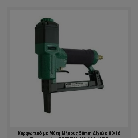
Καρφωτικό με Μύτη Μήκους 50mm Δίχαλο 80/16