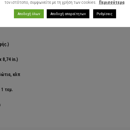
τον ιστότοπο, συμφωνείτε με τη χρήση των cookies.
Περισσότερα
Αποδοχή όλων
Αποδοχή απαραίτητων
Ρυθμίσεις
αφής.)
 8,74 in.)
ιβώτια, κλπ
 1 τεμ.
m