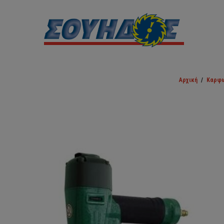
Αρχική
/
Καρφω