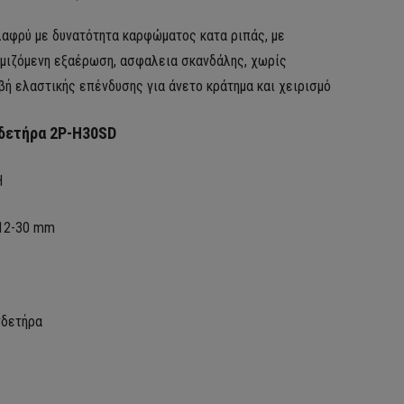
λαφρύ με δυνατότητα καρφώματος κατα ριπάς, με
μιζόμενη εξαέρωση, ασφαλεια σκανδάλης, χωρίς
αβή ελαστικής επένδυσης για άνετο κράτημα και χειρισμό
δετήρα 2P-H30SD
H
12-30 mm
νδετήρα