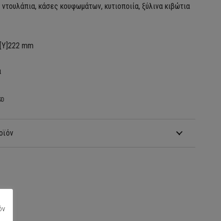
τουλάπια, κάσες κουφωμάτων, κυτιοποιία, ξύλινα κιβώτια
 [Υ]222 mm
α
SD
οϊόν
όν