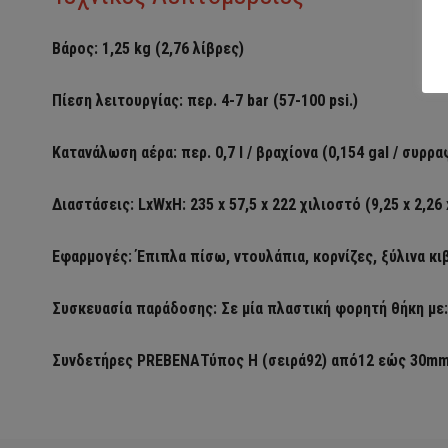
Βάρος: 1,25 kg (2,76 λίβρες)
Πίεση λειτουργίας: περ.
4-7 bar (57-100 psi.)
Κατανάλωση αέρα: περ. 0,7 l / βραχίονα (0,154 gal / συρρ
Διαστάσεις: LxWxH: 235 x 57,5 x 222 χιλιοστό (9,25 x 2,26 x
Εφαρμογές: Έπιπλα πίσω, ντουλάπια, κορνίζες, ξύλινα κ
Συσκευασία παράδοσης: Σε μία πλαστική φορητή θήκη με:
Συνδετήρες
PREBENAΤύπος H (σειρά92) από12 εώς 30m