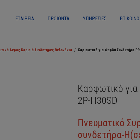
ΕΤΑΙΡΕΊΑ
ΠΡΟΪΌΝΤΑ
ΥΠΗΡΕΣΊΕΣ
ΕΠΙΚΟΙΝΩ
τικά Αέρος Καρφιά Συνδετήρες Βελονάκια
/
Καρφωτικό για Φαρδύ Συνδετήρα P
Καρφωτικό για
2P-H30SD
Πνευματικό Συρ
συνδετήρα-Η(σ