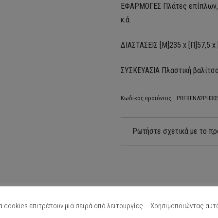
ΕΦΑΡΜΟΓΕΣ Πλάτες επίπλων, ν
κ.ά.
ΔΙΑΣΤΑΣΕΙΣ [Μ]235 x [Π]57,5 x
ΣΥΣΚΕΥΑΣΙΑ Πλαστική βαλίτσ
Κωδικός προϊόντος:
PREBENA2PH30
Ρωτήστε σχετικά με το πρ
α cookies επιτρέπουν μια σειρά από λειτουργίες... Χρησιμοποιώντας αυτ