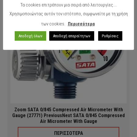
Τα cookies επιτρέπουν μια σειρά από λειτουργίες...
Χρησιμοποιώντας αυτόν τον ιστότοπο, συμφωνείτε με τη χρήση
των cookies.
Περισσότερα
Αποδοχή όλων
Αποδοχή απαραίτητων
Ρυθμίσεις
Zoom SATA 0/845 Compressed Air Micrometer With
Gauge (27771) PreviousNext SATA 0/845 Compressed
Air Micrometer With Gauge
ΠΕΡΙΣΣΟΤΕΡΑ