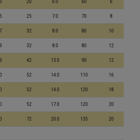
3
20
6.0
60
6
5
25
7.0
70
8
7
32
8.0
80
10
9
32
8.0
80
12
9
42
13.0
90
12
0
52
14.0
110
16
0
52
14.0
120
18
0
52
17.0
120
20
0
72
20.0
135
20