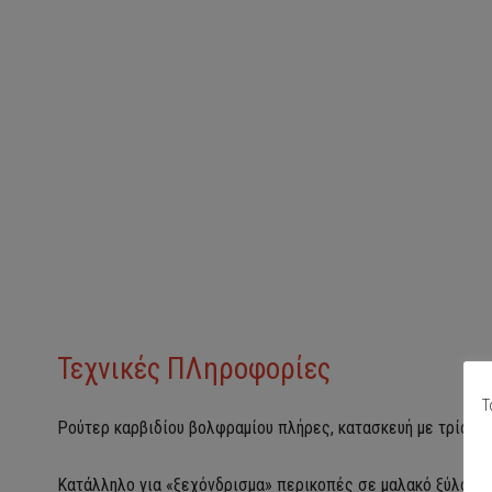
Τεχνικές ΠΛηροφορίες
Τ
Ρούτερ καρβιδίου βολφραμίου πλήρες, κατασκευή με τρία φ
Κατάλληλο για «ξεχόνδρισμα» περικοπές σε μαλακό ξύλο, σκ