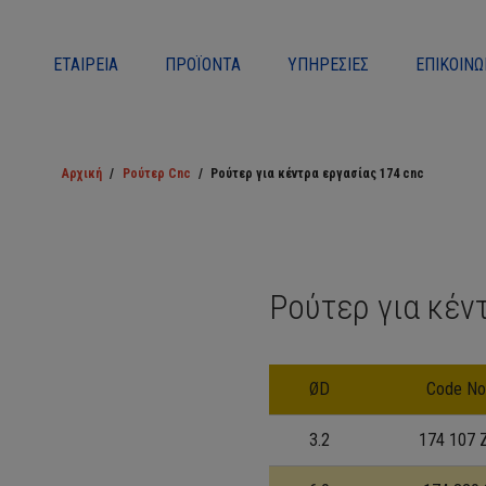
ΕΤΑΙΡΕΊΑ
ΠΡΟΪΌΝΤΑ
ΥΠΗΡΕΣΊΕΣ
ΕΠΙΚΟΙΝΩ
Αρχική
/
Ρούτερ Cnc
/
Ρούτερ για κέντρα εργασίας 174 cnc
Ρούτερ για κέν
ØD
Code No
3.2
174 107 