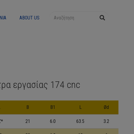
ΝΊΑ
ABOUT US
τρα εργασίας 174 cnc
.
B
B1
L
Ød
Z*
21
6.0
63.5
3.2