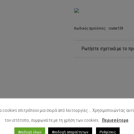
Κωδικός προϊόντος:
router159
Ρωτήστε σχετικά με το πρ
α cookies επιτρέπουν μια σειρά από λειτουργίες... Χρησιμοποιώντας αυτ
λάουτα σπείρα.
τον ιστότοπο, συμφωνείτε με τη χρήση των cookies.
Περισσότερα
ληρό ξύλο και τεχνικές σκάφους (με ή χωρίς επικάλυψη).
Αποδοχή όλων
Αποδοχή απαραίτητων
Ρυθμίσεις