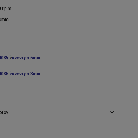
 r.p.m.
50mm
0085
έ
κκεντρο 5mm
0086 έκκεντρο 3mm
οϊόν