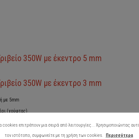
Τριβείο 350W με έκεντρο 5 mm
Τριβείο 350W με έκεντρο 3 mm
 ή με 5mm
έρι (χούφτας)
δασμούς
α cookies επιτρέπουν μια σειρά από λειτουργίες... Χρησιμοποιώντας αυτ
ραγωγική τριβή
τον ιστότοπο, συμφωνείτε με τη χρήση των cookies.
Περισσότερα