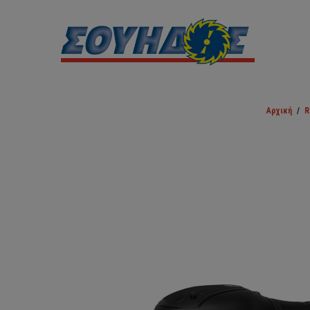
Αρχική
/
R