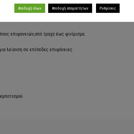
Αποδοχή όλων
Αποδοχή απαραίτητων
Ρυθμίσεις
ύπους επιφανειών,
από τραχύ έως φινίρισμα.
για λείανση σε επίπεδες επιφάνειες.
εμποτισμού.