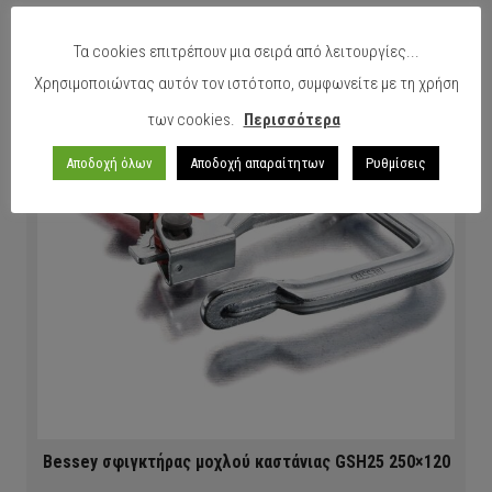
Τα cookies επιτρέπουν μια σειρά από λειτουργίες...
Χρησιμοποιώντας αυτόν τον ιστότοπο, συμφωνείτε με τη χρήση
των cookies.
Περισσότερα
Αποδοχή όλων
Αποδοχή απαραίτητων
Ρυθμίσεις
Bessey σφιγκτήρας μοχλού καστάνιας GSH25 250×120