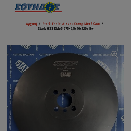
Αρχική
/
Stark Tools: Δίσκοι Κοπής Μετάλλου
/
Stark HSS DMo5 275×2,5x40x220z Bw