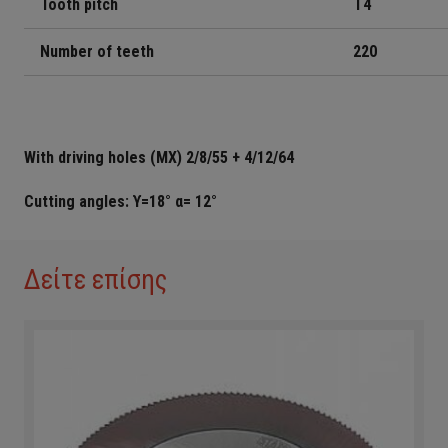
Tooth pitch
T
4
Number of teeth
22
0
With driving holes (MX) 2/8/55 + 4/12/64
Cutting angles:
ϒ
=18°
α
= 12°
Δείτε επίσης