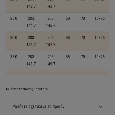
142 7
143 7
25.0
203
203
68
70
10×26
144 7
145 7
30.0
203
203
68
70
10×26
146 7
147 7
35.0
203
203
68
70
10×26
148 7
149 7
Κωδικός προϊόντος:
boring65
Ρωτήστε σχετικά με το προϊόν