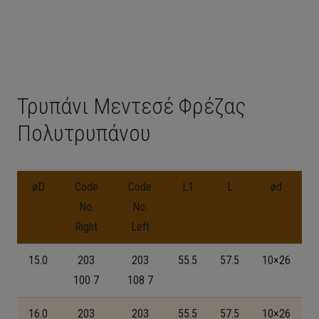
Τρυπάνι Μεντεσέ Φρέζας
Πολυτρυπάνου
øD
Code
Code
L1
L
ød
No.
No.
Right
Left
15.0
203
203
55.5
57.5
10×26
100 7
108 7
16.0
203
203
55.5
57.5
10×26