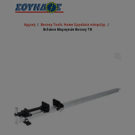
Αρχική
/
Bessey Tools: Home Εργαλεία σύσφιξης
/
Βιδώνια Μαραγκών Bessey TB